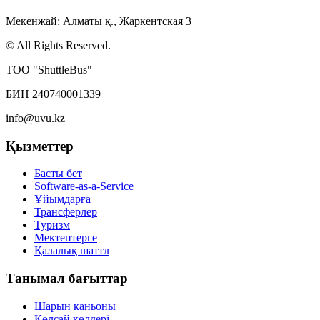
Мекенжай: Алматы қ., Жаркентская 3
© All Rights Reserved.
ТОО "ShuttleBus"
БИН 240740001339
info@uvu.kz
Қызметтер
Басты бет
Software-as-a-Service
Ұйымдарға
Трансферлер
Туризм
Мектептерге
Қалалық шаттл
Танымал бағыттар
Шарын каньоны
Көлсай көлдері