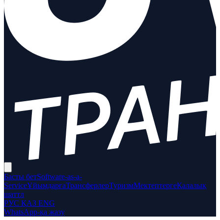
Басты бет
Software-as-a-
Service
Ұйымдарға
Трансферлер
Туризм
Мектептерге
Қалалық
шаттл
РУС
ҚАЗ
ENG
WhatsApp-қа жазу