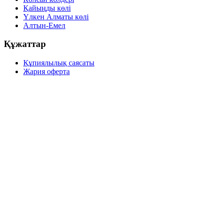
Қайыңды көлі
Үлкен Алматы көлі
Алтын-Емел
Құжаттар
Құпиялылық саясаты
Жария оферта