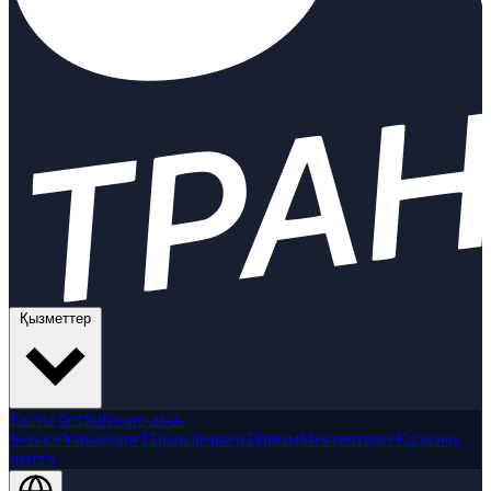
Қызметтер
Басты бет
Software-as-a-
Service
Ұйымдарға
Трансферлер
Туризм
Мектептерге
Қалалық
шаттл