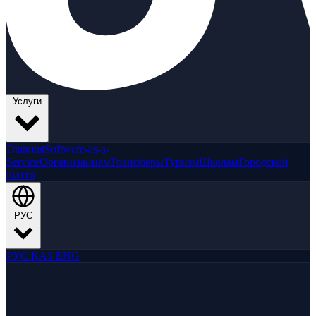
Услуги
Главная
Software-as-a-
Service
Организациям
Трансферы
Туризм
Школам
Городской
шаттл
РУС
РУС
ҚАЗ
ENG