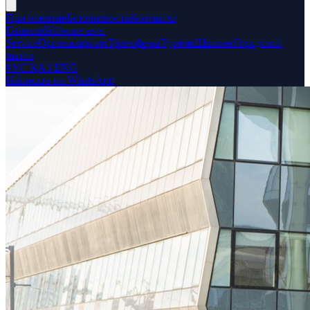
Приложение
Безопасность
Контакты
Главная
Software-as-a-
Service
Организациям
Трансферы
Туризм
Школам
Городской
шаттл
РУС
ҚАЗ
ENG
Написать на WhatsApp