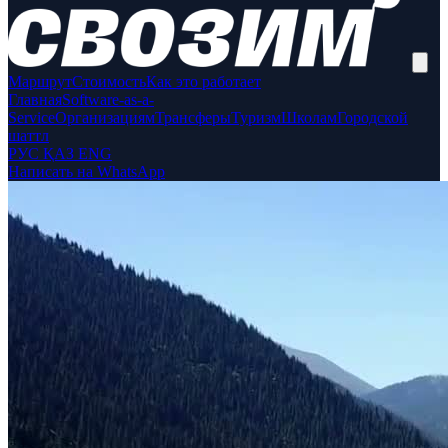
Маршрут
Стоимость
Как это работает
Главная
Software-as-a-
Service
Организациям
Трансферы
Туризм
Школам
Городской
шаттл
РУС
ҚАЗ
ENG
Написать на WhatsApp