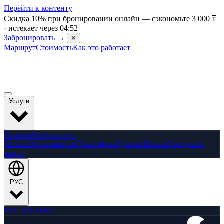
Перейти к контенту
Скидка 10% при бронировании онлайн —
сэкономьте
3 000 ₸
·
истекает через
04:47
Забронировать →
✕
Маршрут
Стоимость
Как это работает
Услуги
Главная
Software-as-a-
Service
Организациям
Трансферы
Туризм
Школам
Городской
шаттл
РУС
РУС
ҚАЗ
ENG